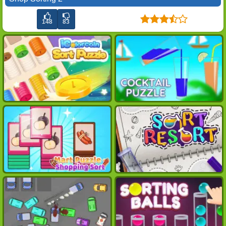
148
83