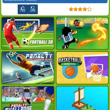
762
246