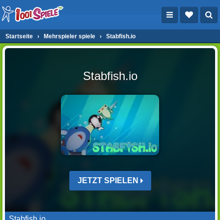
Startseite
›
Mehrspieler spiele
›
Stabfish.io
Stabfish.io
JETZT SPIELEN
Stabfish.io