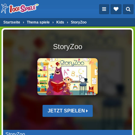
Startseite
›
Thema spiele
›
Kids
›
StoryZoo
StoryZoo
JETZT SPIELEN
StoryZoo