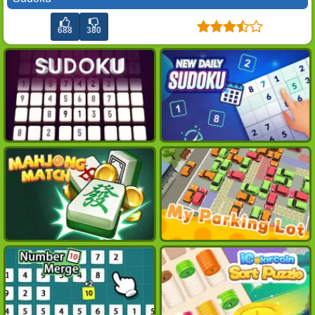
688
380