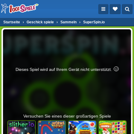
Startseite
›
Geschick spiele
›
Sammeln
›
SuperSpin.io
🥴️
Dieses Spiel wird auf Ihrem Gerät nicht unterstützt.
Versuchen Sie eines dieser großartigen Spiele