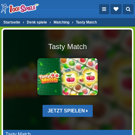
Startseite
›
Denk spiele
›
Matching
›
Tasty Match
Tasty Match
JETZT SPIELEN
Tasty Match