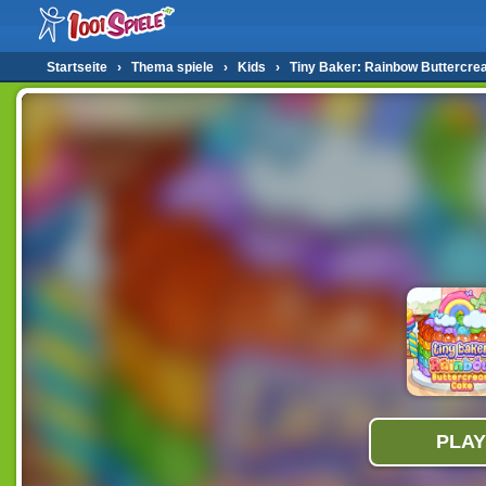
Startseite
›
Thema spiele
›
Kids
›
Tiny Baker: Rainbow Buttercr