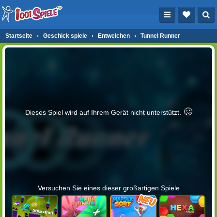
Startseite
›
Geschick spiele
›
Entweichen
›
Tunnel Runner
🥴️
Dieses Spiel wird auf Ihrem Gerät nicht unterstützt.
Versuchen Sie eines dieser großartigen Spiele