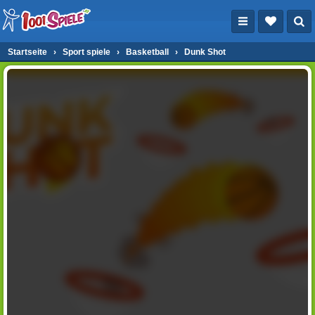
Startseite
›
Sport spiele
›
Basketball
›
Dunk Shot