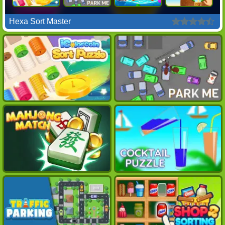
Hexa Sort Master