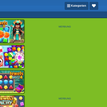
Kategorien