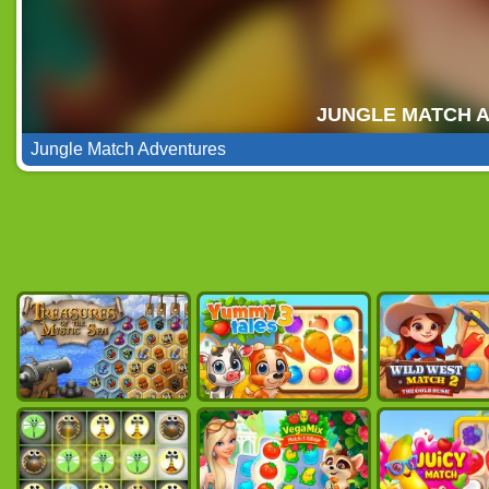
Jungle Match Adventures