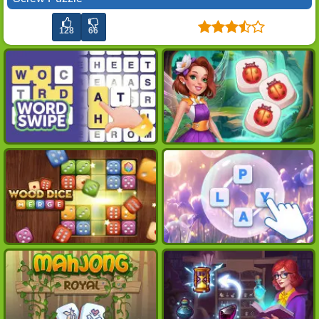
128
66